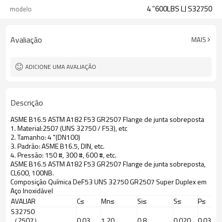
4 ”600LBS LJ S32750
modelo
Avaliação
MAIS
ADICIONE UMA AVALIAÇÃO
Descrição
ASME B16.5 ASTM A182 F53 GR2507 Flange de junta sobreposta
1. Material:
2507 (UNS 32750 / F53), etc
2. Tamanho: 4 "(
DN100
)
3. Padrão: ASME B16.5, DIN, etc.
4. Pressão: 150 #, 300 #, 600 #, etc.
ASME B16.5 ASTM A182 F53 GR2507 Flange de junta sobreposta,
CL600, 100NB.
Composição Química De
F53 UNS 32750 GR2507 Super Duplex em
Aço Inoxidável
AVALIAR
C≤
Mn≤
Si≤
S≤
P≤
S32750
（2507）
0,03
1,20
0,8
0,020
0,035