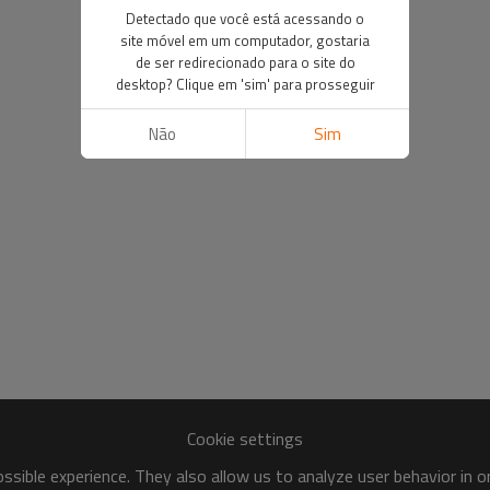
Detectado que você está acessando o
site móvel em um computador, gostaria
de ser redirecionado para o site do
desktop? Clique em 'sim' para prosseguir
Não
Sim
Cookie settings
sible experience. They also allow us to analyze user behavior in 